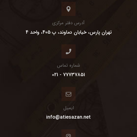
آدرس دفتر مرکزی
تهران پارس، خیابان دماوند، پ 405، واحد 4
شماره تماس
77737851 - 021
ایمیل
info@atiesazan.net