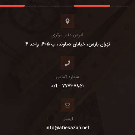
آدرس دفتر مرکزی
تهران پارس، خیابان دماوند، پ 405، واحد 4
شماره تماس
77737851 - 021
ایمیل
info@atiesazan.net